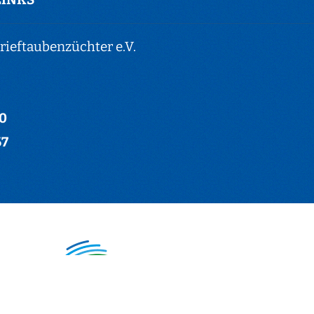
ieftaubenzüchter e.V.
-0
67
hter