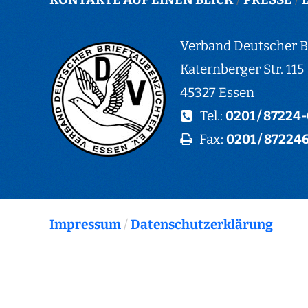
Verband Deutscher Br
Katernberger Str. 115
45327 Essen
Tel.:
0201 / 87224
Fax:
0201 / 87224
Impressum
/
Datenschutzerklärung
© Copyright Verband Deutscher Brieftaubenzüc
e.V.