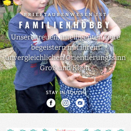
BRIEFTAUBENWESEN IST
FAMILIENHOBBY
Unsere treuen, intelligenten Tiere
begeistern mit ihrem
unvergleichlichen Orientierungssinn
Groß und Klein.
STAY IN TOUCH